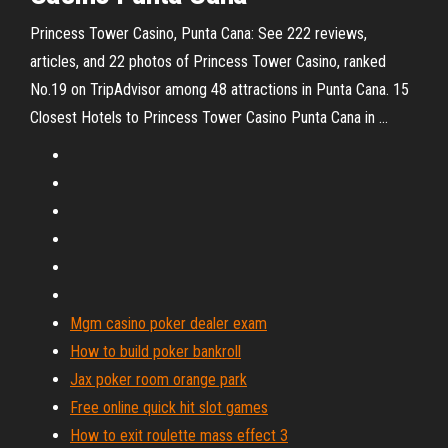
Princess Tower Casino, Punta Cana: See 222 reviews,
articles, and 22 photos of Princess Tower Casino, ranked
No.19 on TripAdvisor among 48 attractions in Punta Cana. 15
Closest Hotels to Princess Tower Casino Punta Cana in ...
Mgm casino poker dealer exam
How to build poker bankroll
Jax poker room orange park
Free online quick hit slot games
How to exit roulette mass effect 3