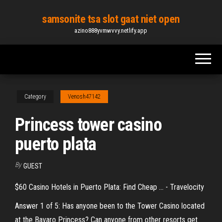
Skip
samsonite tsa slot gaat niet open
to
azino888yvmwvvy.netlify.app
the
content
Category
Venosh47142
Princess tower casino
puerto plata
By
GUEST
$60 Casino Hotels in Puerto Plata: Find Cheap ... - Travelocity
Answer 1 of 5: Has anyone been to the Tower Casino located
at the Bavaro Princess? Can anyone from other resorts get