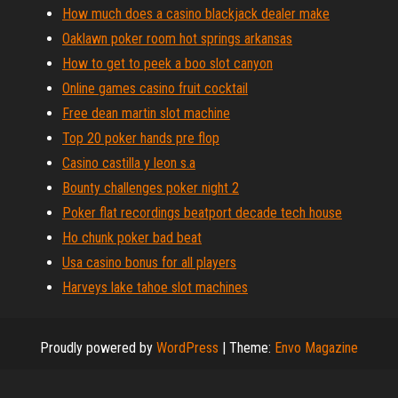
How much does a casino blackjack dealer make
Oaklawn poker room hot springs arkansas
How to get to peek a boo slot canyon
Online games casino fruit cocktail
Free dean martin slot machine
Top 20 poker hands pre flop
Casino castilla y leon s.a
Bounty challenges poker night 2
Poker flat recordings beatport decade tech house
Ho chunk poker bad beat
Usa casino bonus for all players
Harveys lake tahoe slot machines
Proudly powered by
WordPress
|
Theme:
Envo Magazine