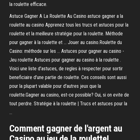
la roulette efficace.
Astuce Gagner A La Roulette Au Casino astuce gagner a la
roulette au casino Apprenez tous les trucs et astuces pour la
roulette et la meilleure stratégie pour la roulette. Méthode
pour gagner à la roulette et ... Jouer au casino.Roulette du
Casino: méthode sur les ... Astuces pour gagner au casino -
Jeu roulette Astuces pour gagner au casino à la roulette .
Voici une liste d'astuces, de regles à respecter pour sortir
beneficiaire d'une partie de roulette. Ces conseils sont aussi
pour la plupart valable pour d'autres jeux que la
roulette.Gagner au casino, est-ce possible? Oui, si on evite de
tout perdre. Stratégie à la roulette | Trucs et astuces pour la
...
Comment gagner de l'argent au
Casino au jeu de la roulette!