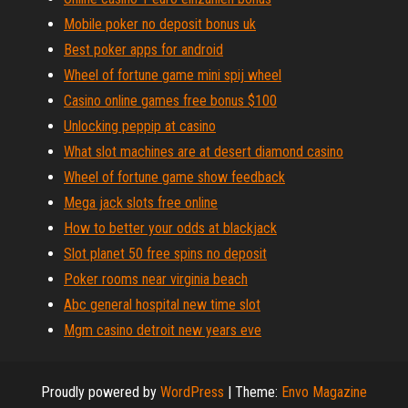
Mobile poker no deposit bonus uk
Best poker apps for android
Wheel of fortune game mini spij wheel
Casino online games free bonus $100
Unlocking peppip at casino
What slot machines are at desert diamond casino
Wheel of fortune game show feedback
Mega jack slots free online
How to better your odds at blackjack
Slot planet 50 free spins no deposit
Poker rooms near virginia beach
Abc general hospital new time slot
Mgm casino detroit new years eve
Proudly powered by
WordPress
|
Theme:
Envo Magazine