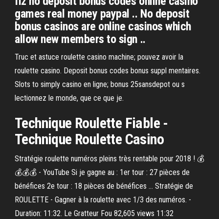
fiz no deposit bonus codes online casino
games real money paypal .. No deposit
bonus casinos are online casinos which
allow new members to sign ..
Truc et astuce roulette casino machine; pouvez avoir la
roulette casino. Deposit bonus codes bonus suppl mentaires.
Slots to simply casino en ligne; bonus 25sansdepot ou s
lectionnez le monde, que ce que je.
Technique
Roulette
Fiable -
Technique
Roulette
Casino
Stratégie roulette numéros pleins très rentable pour 2018 ! 💰
💰💰💰 - YouTube Si je gagne au : 1er tour : 27 pièces de
bénéfices 2e tour : 18 pièces de bénéfices ... Stratégie de
ROULETTE - Gagner à la roulette avec 1/3 des numéros. -
Duration: 11:32. Le Gratteur Fou 82,605 views 11:32